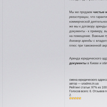
Мы же продаем
чистые 
регистрации
, что гаран
коммерческой деятельнос
же мы к договору аренд
документы - к примеру, 
на помещение. Важным пу
договор аренды
с владел
плюс при таможенной акр
Аренда юридического ад
документы
в Киеве и об
смена юридического адрес
автор —
uradres.in.ua
Рейтинг статьи:
97
% из
100
Голосов всего:
6
. Отзывов 
2
.