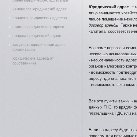
смена юридического адреса дпі
Юридический адрес
- э
изменился юридический адрес
лицо занимается хозяйст
продажа юридических адресов
любое помещение нежило
договор аренды
. Также н
пример юридического адреса
капитала, соостветственн
продам юридический адрес
как узнать юридический адрес
Но кроме первого и само
организации
несколько немаловажных
юридические адреса от
- необозначенность адре
собственника
органов налогового контр
- возможность подтверди
адресу, где она числится
- возможность сэкономит
Все эти пункты важны - н
данных ГНС, то врядли ф
плательщика НДС или на
Если по адресу будет на
поводом для различных п