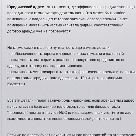
Юридический адрес
- это то место, где оффициально юридическое лицо
проводит свою коммерческую деятельность. Это может быть любое
помещение, с владельцем которого заключен
договор аренды
. Также
помещение может быть частью капитала фирмы, соостветственно,
договор аренды уже не потребуется.
Но кроме самого главного пункта, есть еще важные детали :
- необозначенность адреса в черных списках таможни и налоговой
- возможность подтвердить реального присутствия предприятия по
адресу, по которому она зарегистрирована
- возможность минимизировать затраты (фактическая аренда и, напротив
аренда только юридического адреса - это 10-ти кратная экономия
бюджета )
Все эти детали играют важную роль - например, если арендуемый адрес
присутствует в базе данных налоговой, то врядли фирму с такой
"пропиской" поставят на учет НДС или на таможенный учет (что не даст
возможности заниматься внешнеэкономической деятельностью ).
Если же по адресу будет находиться много предприятий, то это послужит