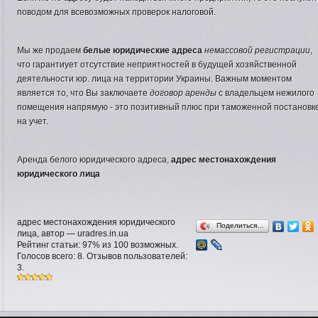
поводом для всевозможных проверок налоговой.
Мы же продаем
белые юридические адреса
немассовой регистрации
,
что гарантиует отсутствие неприятностей в будущей хозяйственной
деятельности юр. лица на территории Украины. Важным моментом
является то, что Вы заключаете
договор аренды
с владельцем нежилого
помещения напрямую - это позитивный плюс при таможенной постановк
на учет.
Аренда белого юридического адреса,
адрес местонахождения
юридического лица
адрес местонахождения юридического
Поделиться…
лица
, автор —
uradres.in.ua
Рейтинг статьи:
97
% из
100
возможных.
Голосов всего:
8
. Отзывов пользователей:
3
.