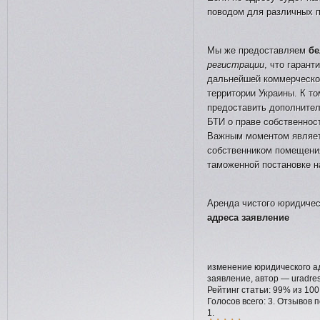
поводом для различных п
Мы же предоставляем
бе
регистрации
, что гарант
дальнейшей коммерческо
территории Украины. К т
предоставить дополнител
БТИ о праве собственнос
Важным моментом являет
собственником помещения
таможенной постановке на
Аренда чистого юридичес
адреса заявление
изменение юридического а
заявление
, автор —
uradres
Рейтинг статьи:
99
% из
100
Голосов всего:
3
. Отзывов 
1
.