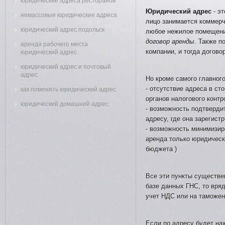
юридические адреса ресторанов
Юридический адрес
- э
немассовые юридические адреса
лицо занимается коммерч
юридический адрес подольск
любое нежилое помещение
договор аренды
. Также 
аренда рабочего места
компании, и тогда догово
юридический адрес
юридический адрес и почтовый
адрес
Но кроме самого главного
- отсутствие адреса в ст
как поменять юридический адрес
органов налогового контр
юридический домашний адрес
- возможность подтверди
адресу, где она зарегист
- возможность минимизир
аренда только юридическо
бюджета )
Все эти пункты существе
базе данных ГНС, то вря
учет НДС или на таможен
Если по адресу будет нах