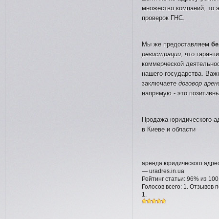
множество компаний, то 
проверок ГНС.
Мы же предоставляем
бе
регистрации
, что гаран
коммерческой деятельнос
нашего государства. Важ
заключаете
договор аре
напрямую - это позитивн
Продажа юридического а
в Киеве и области
аренда юридического адре
—
uradres.in.ua
Рейтинг статьи:
96
% из
100
Голосов всего:
1
. Отзывов 
1
.