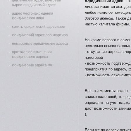
фактический адрес почтовый
Юридический адрес
- э
адрес юридический адрес
лицо занимается хоз. де
любое нежилое помещение
адрес местонахождения
юридического лица
договор аренды
. Также 
частью капитала фирмы, 
купить юридический адрес киев
юридический адрес ооо квартира
Но кроме первого и само
немассовые юридические адреса
несколько немаловажных
- отсутствие адреса в че
протокол об изменении
юридического адреса
налоговой
- возможность подтвержд
юридические адреса мо
предприятия по адресу, г
- возможность сэкономит
Все эти моменты важны -
списке налоговой, то вря
определят на учет плате
даст возможности заним
).
Если же по адресу регис